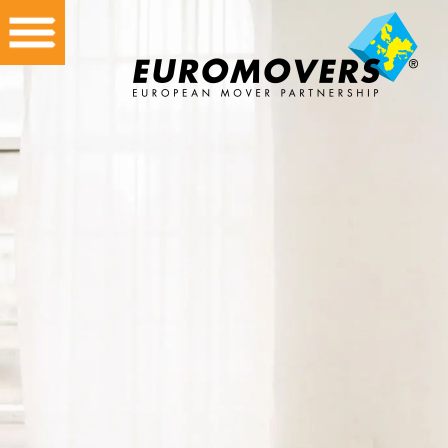
Home
Zakelijk
Particulier
Internationaal
Verhuispartners
Over ons
Opslag
Vacatures