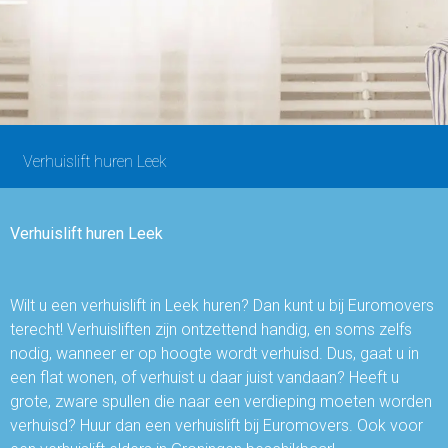
Contact
Verhuislift huren Leek
Verhuislift huren Leek
Wilt u een verhuislift in Leek huren? Dan kunt u bij Euromovers
terecht! Verhuisliften zijn ontzettend handig, en soms zelfs
nodig, wanneer er op hoogte wordt verhuisd. Dus, gaat u in
een flat wonen, of verhuist u daar juist vandaan? Heeft u
grote, zware spullen die naar een verdieping moeten worden
verhuisd? Huur dan een verhuislift bij Euromovers. Ook voor