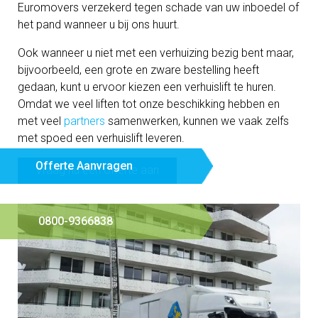
Euromovers verzekerd tegen schade van uw inboedel of
het pand wanneer u bij ons huurt.
Ook wanneer u niet met een verhuizing bezig bent maar,
bijvoorbeeld, een grote en zware bestelling heeft
gedaan, kunt u ervoor kiezen een verhuislift te huren.
Omdat we veel liften tot onze beschikking hebben en
met veel
partners
samenwerken, kunnen we vaak zelfs
met spoed een verhuislift leveren.
Offerte Aanvragen
Vraag nu een offerte aan
0800-9366838