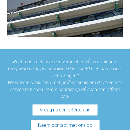
Bent u op zoek naar een verhuisbedrijf in Groningen,
omgeving Leek, gespecialiseerd in zakelijke en particuliere
verhuizingen?
Wij werken uitsluitend met professionals om de allerbeste
service te bieden. Neem contact op of vraag een offerte
aan!
Vraag nu een offerte aan
Neem contact met ons op