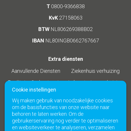
T
0800-9366838
KvK
27158063
BTW
NL806269388B02
IBAN
NL80INGB0662767667
Extra diensten
Aanvullende Diensten
Ziekenhuis verhuizing
Facilitaire Ondersteuning
Laboratorium verhuizing
Cookie instellingen
Bibliotheekverhuizing
Verpleeghuis verhuizing
Wij maken gebruik van noodzakelijke cookies
Schoolverhuizing
Studentenverhuizing
om de basisfuncties van onze website naar
behoren te laten werken. Om de
gebruikerservaring nog verder te optimaliseren
Social Media
Links
en websiteverkeer te analyseren, verzamelen