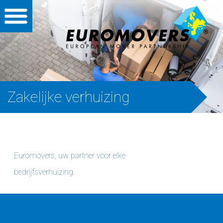
Home
Zakelijk
Particulier
Zakelijke verhuizing
Internationaal
Verhuispartners
Euromovers, uw partner voor elke
Over ons
bedrijfsverhuizing.
Opslag
Vacatures