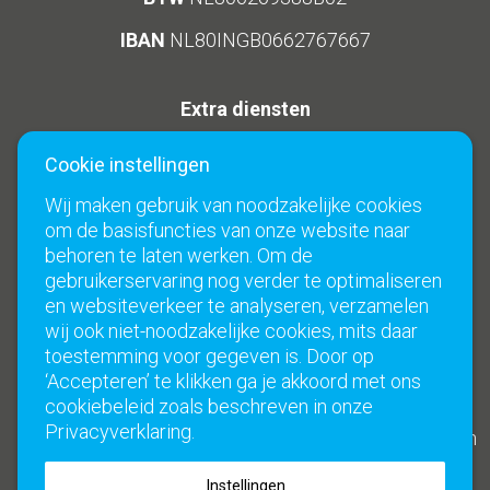
IBAN
NL80INGB0662767667
Extra diensten
Aanvullende Diensten
Ziekenhuis verhuizing
Cookie instellingen
Facilitaire Ondersteuning
Laboratorium verhuizing
Wij maken gebruik van noodzakelijke cookies
om de basisfuncties van onze website naar
Bibliotheekverhuizing
Verpleeghuis verhuizing
behoren te laten werken. Om de
gebruikerservaring nog verder te optimaliseren
Schoolverhuizing
Studentenverhuizing
en websiteverkeer te analyseren, verzamelen
wij ook niet-noodzakelijke cookies, mits daar
Social Media
Links
toestemming voor gegeven is. Door op
‘Accepteren’ te klikken ga je akkoord met ons
Veelgestelde Vragen
cookiebeleid zoals beschreven in onze
Privacyverklaring.
Klimaatneutraal verhuizen
Algemene voorwaarden
Instellingen