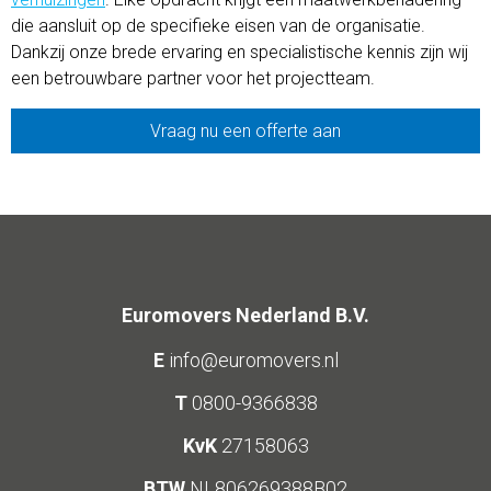
die aansluit op de specifieke eisen van de organisatie.
Dankzij onze brede ervaring en specialistische kennis zijn wij
een betrouwbare partner voor het projectteam.
Vraag nu een offerte aan
Euromovers Nederland B.V.
E
info@euromovers.nl
T
0800-9366838
KvK
27158063
BTW
NL806269388B02