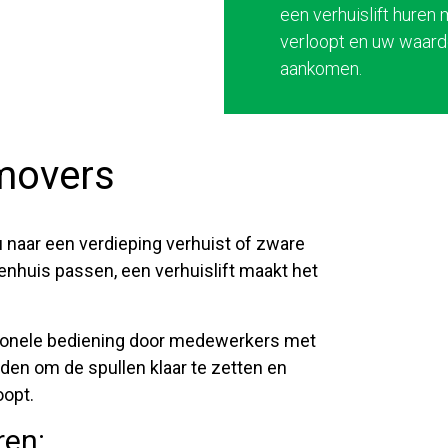
een verhuislift huren
verloopt en uw waard
aankomen.
rmovers
u naar een verdieping verhuist of zware
enhuis passen, een verhuislift maakt het
sionele bediening door medewerkers met
den om de spullen klaar te zetten en
oopt.
ren: