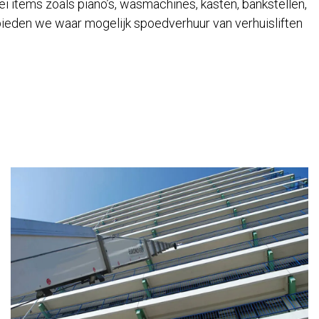
lei items zoals piano’s, wasmachines, kasten, bankstellen,
ieden we waar mogelijk spoedverhuur van verhuisliften