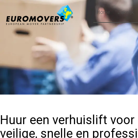
Home
Zakelijk
Home
Zakelijk
Particulier
Internationaal
Verhuispartners
Over ons
Huur een verhuislift voor
Opslag
veilige, snelle en profess
Vacatures