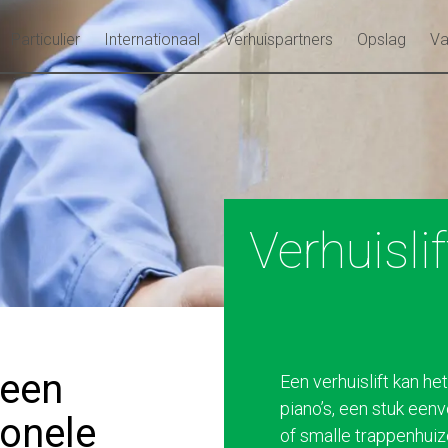
Particulier
Internationaal
Verhuispartners
Opslag
Va
Verhuisli
 een
Een verhuislift kan h
piano’s, een stuk een
ionele
of smalle trappenhuize